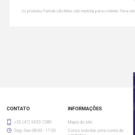
Os produtos Famak são feitos sob medida para o cliente. Para cota
CONTATO
INFORMAÇÕES
+55 (47) 3433-1389
Mapa do site
Seg--Sex 08:00 - 17:00
Como solicitar uma conta de