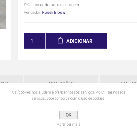
SKU:
bancada para montagem
Vendedor:
Roseli Bibow
ADICIONAR
MEG -
AVALIAÇÕES
FALE C
DA
Os "cookies nos ajudam a oferecer nossos serviços. Ao utilizar nossos
serviços, você concorda com o uso de cookies.
r reforçado com pintura na cor amarelo.
OK
s de fundação para fixação ao piso. Tampo em madeira compensada para supo
Aprender mais